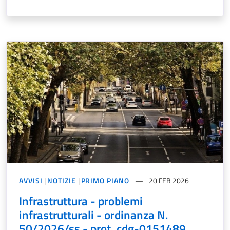
AVVISI
|
NOTIZIE
|
PRIMO PIANO
20 FEB 2026
Infrastruttura - problemi
infrastrutturali - ordinanza N.
50/2026/ss - prot. cdg-0151489.