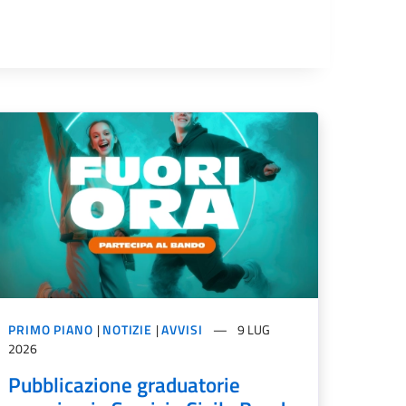
PRIMO PIANO
|
NOTIZIE
|
AVVISI
9 LUG
2026
Pubblicazione graduatorie