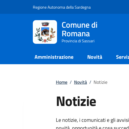
Regione Autonoma della Sardegna
Comune di
Romana
Provincia di Sassari
Amministrazione
Novità
Servi
Home
/
Novità
/
Notizie
Notizie
Le notizie, i comunicati e gli avvis
novità, opportunità e cosa succed