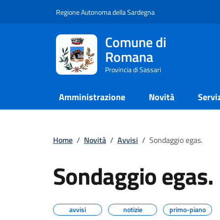
Regione Autonoma della Sardegna
Comune di
Romana
Provincia di Sassari
Amministrazione
Novità
Servi
Home
/
Novità
/
Avvisi
/
Sondaggio egas.
Sondaggio egas.
avvisi
notizie
primo-piano