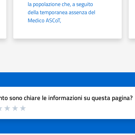
la popolazione che, a seguito
della temporanea assenza del
Medico ASCoT,
to sono chiare le informazioni su questa pagina?
a 1 a 5 stelle la pagina
 1 stelle su 5
luta 2 stelle su 5
Valuta 3 stelle su 5
Valuta 4 stelle su 5
Valuta 5 stelle su 5