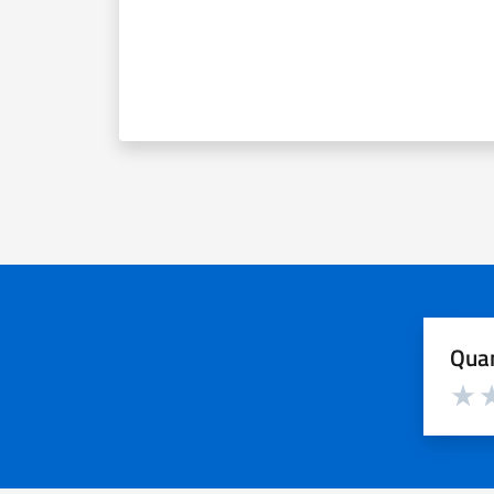
Quan
Valuta d
Valuta
Va