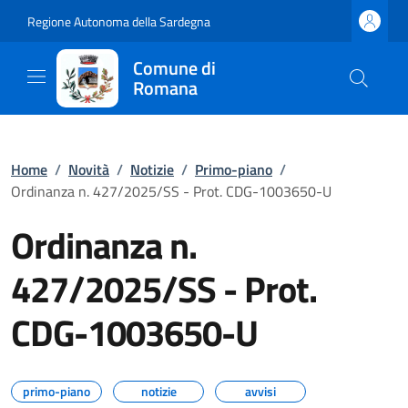
Regione Autonoma della Sardegna
Comune di
Romana
Home
/
Novità
/
Notizie
/
Primo-piano
/
Ordinanza n. 427/2025/SS - Prot. CDG-1003650-U
Ordinanza n.
427/2025/SS - Prot.
CDG-1003650-U
primo-piano
notizie
avvisi