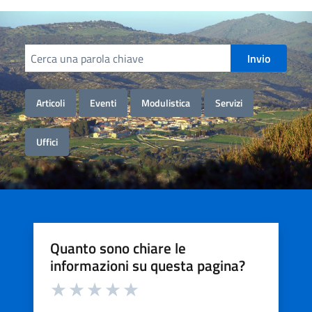
Cerca informazioni, servizi, persone
Invio
Articoli
Eventi
Modulistica
Servizi
Uffici
Quanto sono chiare le
informazioni su questa pagina?
Valuta da 1 a 5 stelle la pagina
Valuta 1 stelle su 5
Valuta 2 stelle su 5
Valuta 3 stelle su 5
Valuta 4 stelle su 5
Valuta 5 stelle su 5