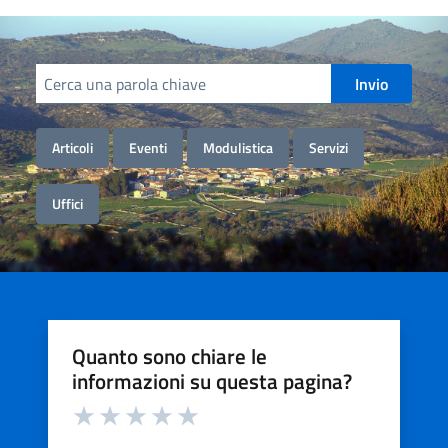
Cerca informazioni, servizi, persone
Invio
Articoli
Eventi
Modulistica
Servizi
Uffici
Quanto sono chiare le
informazioni su questa pagina?
Valuta da 1 a 5 stelle la pagina
Valuta 1 stelle su 5
Valuta 2 stelle su 5
Valuta 3 stelle su 5
Valuta 4 stelle su 5
Valuta 5 stelle su 5