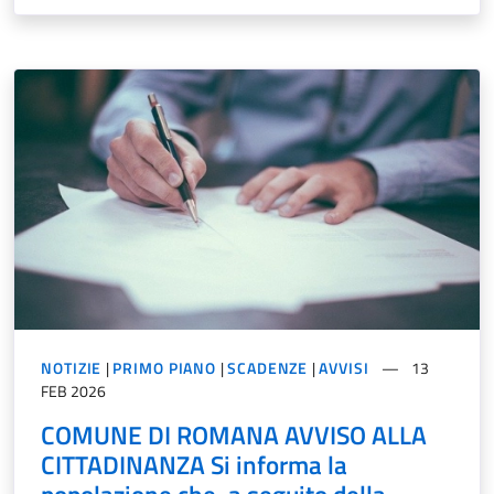
NOTIZIE
|
PRIMO PIANO
|
SCADENZE
|
AVVISI
13
FEB 2026
COMUNE DI ROMANA AVVISO ALLA
CITTADINANZA Si informa la