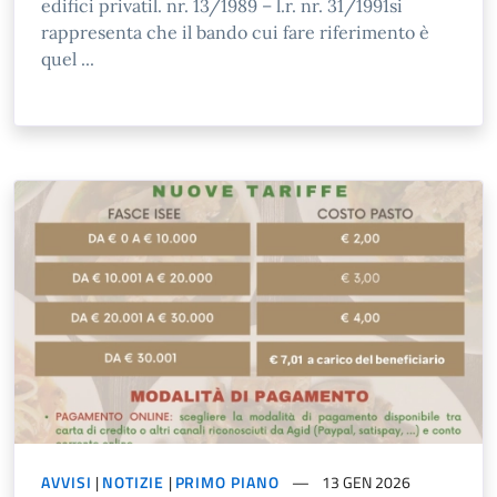
edifici privatil. nr. 13/1989 – l.r. nr. 31/1991si
rappresenta che il bando cui fare riferimento è
quel ...
AVVISI
|
NOTIZIE
|
PRIMO PIANO
13 GEN 2026