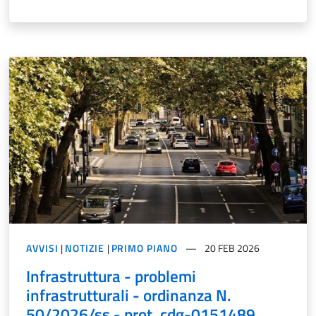
AVVISI
|
NOTIZIE
|
PRIMO PIANO
20 FEB 2026
Infrastruttura - problemi
infrastrutturali - ordinanza N.
50/2026/ss - prot. cdg-0151489.