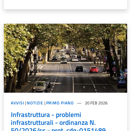
AVVISI
|
NOTIZIE
|
PRIMO PIANO
20 FEB 2026
Infrastruttura - problemi
infrastrutturali - ordinanza N.
50/2026/ss - prot. cdg-0151489.